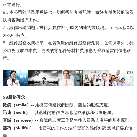
正常運行。
6．本公司随時爲用戶提供一切所需的各種配件，做好各種售後服務及
技術咨詢指導工作。
7．設備出現問題，技術人員在24小時内到達需方現場。（上海地區以
外48小時内）
8．維修服務收費标準：在質保期内維修服務費免費，在質保期外，我
公司隻收取成本費，更換的零配件等材料費用也将采取适當的優惠政
策。
5S服務理念
微笑（smile）
-- 用微笑傳達我們開朗、體貼的服務态度。
迅速（swift）
-- 以迅速的動作快速地完成維修和保養服務。
真誠（sincere）
-- 真誠的态度工作是售後人員爲人處事的基本原則。
靈巧（skillful）
-- 用智慧的工作方法和豐富的維修知識獲得顧客的信
賴。