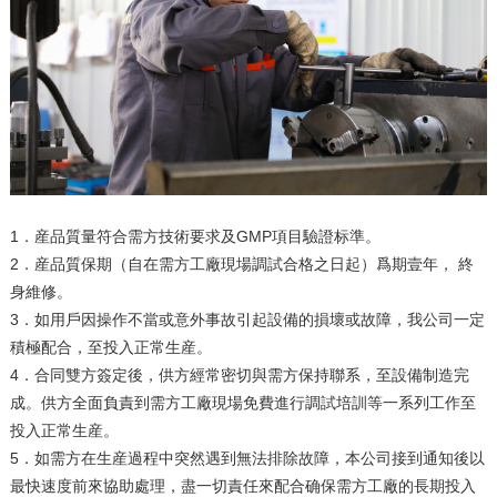
1．産品質量符合需方技術要求及GMP項目驗證标準。
2．産品質保期（自在需方工廠現場調試合格之日起）爲期壹年， 終
身維修。
3．如用戶因操作不當或意外事故引起設備的損壞或故障，我公司一定
積極配合，至投入正常生産。
4．合同雙方簽定後，供方經常密切與需方保持聯系，至設備制造完
成。供方全面負責到需方工廠現場免費進行調試培訓等一系列工作至
投入正常生産。
5．如需方在生産過程中突然遇到無法排除故障，本公司接到通知後以
最快速度前來協助處理，盡一切責任來配合确保需方工廠的長期投入