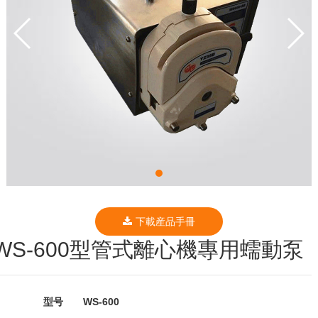
下載産品手冊
WS-600型管式離心機專用蠕動泵
型号 WS-600